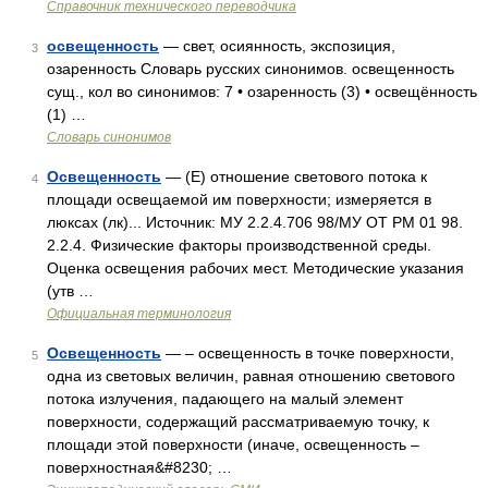
Справочник технического переводчика
освещенность
— свет, осиянность, экспозиция,
3
озаренность Словарь русских синонимов. освещенность
сущ., кол во синонимов: 7 • озаренность (3) • освещённость
(1) …
Словарь синонимов
Освещенность
— (E) отношение светового потока к
4
площади освещаемой им поверхности; измеряется в
люксах (лк)... Источник: МУ 2.2.4.706 98/МУ ОТ РМ 01 98.
2.2.4. Физические факторы производственной среды.
Оценка освещения рабочих мест. Методические указания
(утв …
Официальная терминология
Освещенность
— – освещенность в точке поверхности,
5
одна из световых величин, равная отношению светового
потока излучения, падающего на малый элемент
поверхности, содержащий рассматриваемую точку, к
площади этой поверхности (иначе, освещенность –
поверхностная&#8230; …