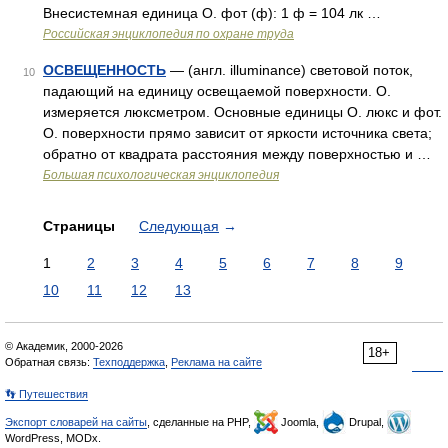
Внесистемная единица О. фот (ф): 1 ф = 104 лк …
Российская энциклопедия по охране труда
ОСВЕЩЕННОСТЬ
— (англ. illuminance) световой поток,
10
падающий на единицу освещаемой поверхности. О.
измеряется люксметром. Основные единицы О. люкс и фот.
О. поверхности прямо зависит от яркости источника света;
обратно от квадрата расстояния между поверхностью и …
Большая психологическая энциклопедия
Страницы
Следующая
→
1
2
3
4
5
6
7
8
9
10
11
12
13
© Академик, 2000-2026
18+
Обратная связь:
Техподдержка
,
Реклама на сайте
👣 Путешествия
Экспорт словарей на сайты
, сделанные на PHP,
Joomla,
Drupal,
WordPress, MODx.